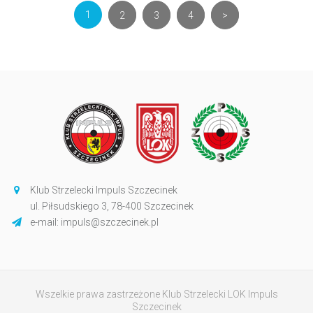
(current)
1
2
3
4
>
Klub Strzelecki Impuls Szczecinek
ul. Piłsudskiego 3, 78-400 Szczecinek
e-mail: impuls@szczecinek.pl
Wszelkie prawa zastrzeżone Klub Strzelecki LOK Impuls
Szczecinek